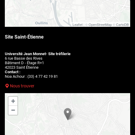
Leaflet
| ©
OpenStreetMap
©
CartoDB
Site Saint-Étienne
Université Jean Monnet- Site tréfilerie
6 rue Basse des Rives
Bâtiment D - Étage R+1
42023 Saint Étienne
Contact :
Noa Achour : (33) 4 77 42 19 81
Nous trouver
+
−