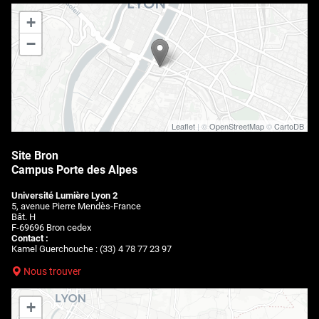
+
−
Leaflet
| ©
OpenStreetMap
©
CartoDB
Site Bron
Campus Porte des Alpes
Université Lumière Lyon 2
5, avenue Pierre Mendès-France
Bât. H
F-69696 Bron cedex
Contact :
Kamel Guerchouche : (33) 4 78 77 23 97
Nous trouver
+