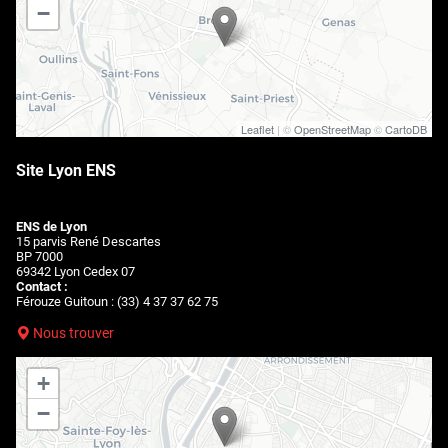
−
Leaflet
| ©
OpenStreetMap
©
CartoDB
Site Lyon ENS
ENS de Lyon
15 parvis René Descartes
BP 7000
69342 Lyon Cedex 07
Contact :
Férouze Guitoun : (33) 4 37 37 62 75
Nous trouver
+
−