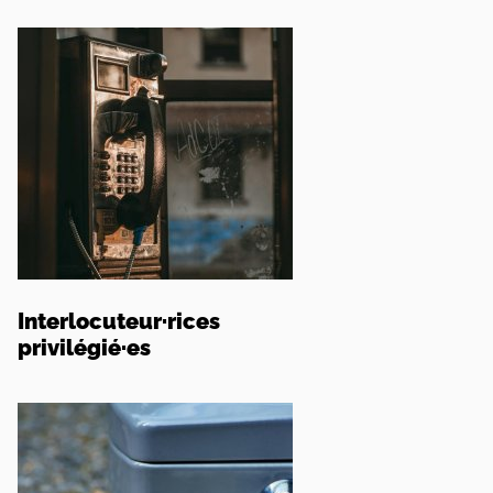
Interlocuteur
·
rices
privilégié
·
es