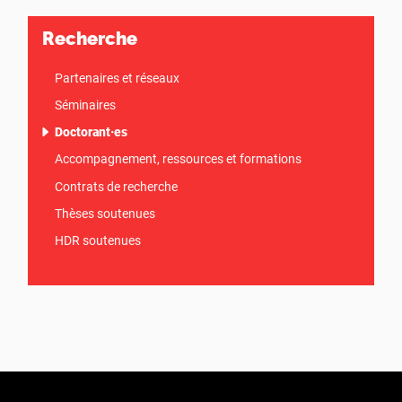
Recherche
Partenaires et réseaux
Séminaires
Doctorant
·
es
Accompagnement, ressources et formations
Contrats de recherche
Thèses soutenues
HDR soutenues