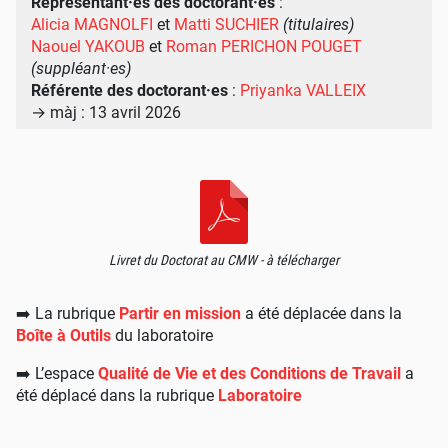
Représentant
·
es des doctorant
·
es
:
Alicia MAGNOLFI
et
Matti SUCHIER
(titulaires)
Naouel YAKOUB
et
Roman PERICHON POUGET
(suppléant
·
es)
Référente des doctorant
·
es
:
Priyanka VALLEIX
→ màj : 13 avril 2026
Livret du Doctorat au CMW - à télécharger
➡️ La rubrique
Partir en mission
a été déplacée dans la
Boîte à Outils
du laboratoire
➡️ L’espace
Qualité de Vie et des Conditions de Travail
a
été déplacé dans la rubrique
Laboratoire