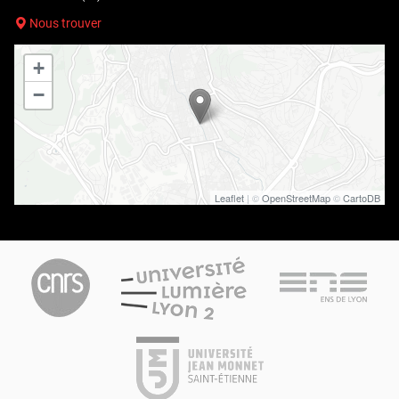
Nous trouver
+
−
Leaflet
| ©
OpenStreetMap
©
CartoDB