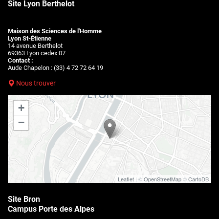
Site Lyon Berthelot
Maison des Sciences de l'Homme
Lyon St-Étienne
14 avenue Berthelot
69363 Lyon cedex 07
Contact :
Aude Chapelon : (33) 4 72 72 64 19
Nous trouver
+
−
Leaflet
| ©
OpenStreetMap
©
CartoDB
Site Bron
Campus Porte des Alpes