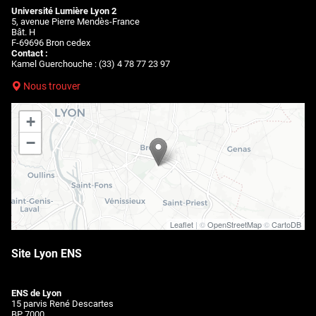
Université Lumière Lyon 2
5, avenue Pierre Mendès-France
Bât. H
F-69696 Bron cedex
Contact :
Kamel Guerchouche : (33) 4 78 77 23 97
Nous trouver
+
−
Leaflet
| ©
OpenStreetMap
©
CartoDB
Site Lyon ENS
ENS de Lyon
15 parvis René Descartes
BP 7000