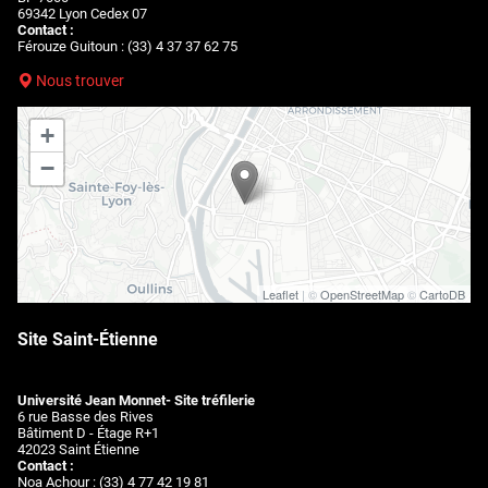
69342 Lyon Cedex 07
Contact :
Férouze Guitoun : (33) 4 37 37 62 75
Nous trouver
+
−
Leaflet
| ©
OpenStreetMap
©
CartoDB
Site Saint-Étienne
Université Jean Monnet- Site tréfilerie
6 rue Basse des Rives
Bâtiment D - Étage R+1
42023 Saint Étienne
Contact :
Noa Achour : (33) 4 77 42 19 81