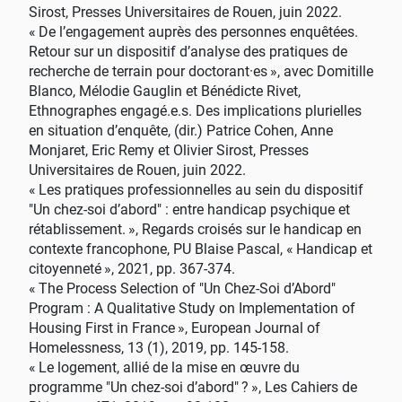
Sirost, Presses Universitaires de Rouen, juin 2022.
«
De l’engagement auprès des personnes enquêtées.
Retour sur un dispositif d’analyse des pratiques de
recherche de terrain pour doctorant
·
es
», avec Domitille
Blanco, Mélodie Gauglin et Bénédicte Rivet,
Ethnographes engagé.e.s. Des implications plurielles
en situation d’enquête, (dir.) Patrice Cohen, Anne
Monjaret, Eric Remy et Olivier Sirost, Presses
Universitaires de Rouen, juin 2022.
«
Les pratiques professionnelles au sein du dispositif
"Un chez-soi d’abord" : entre handicap psychique et
rétablissement.
», Regards croisés sur le handicap en
contexte francophone, PU Blaise Pascal, «
Handicap et
citoyenneté
», 2021, pp. 367-374.
«
The Process Selection of "Un Chez-Soi d’Abord"
Program : A Qualitative Study on Implementation of
Housing First in France
», European Journal of
Homelessness, 13 (1), 2019, pp. 145-158.
«
Le logement, allié de la mise en œuvre du
programme "Un chez-soi d’abord"
?
», Les Cahiers de