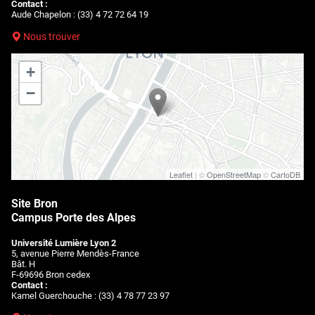
Contact :
Aude Chapelon : (33) 4 72 72 64 19
Nous trouver
+
−
Leaflet
| ©
OpenStreetMap
©
CartoDB
Site Bron
Campus Porte des Alpes
Université Lumière Lyon 2
5, avenue Pierre Mendès-France
Bât. H
F-69696 Bron cedex
Contact :
Kamel Guerchouche : (33) 4 78 77 23 97