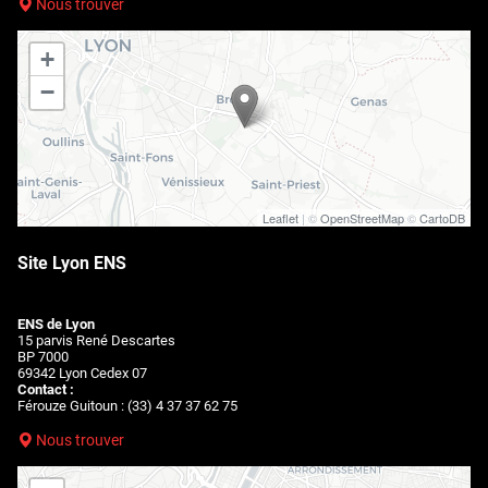
Nous trouver
+
−
Leaflet
| ©
OpenStreetMap
©
CartoDB
Site Lyon ENS
ENS de Lyon
15 parvis René Descartes
BP 7000
69342 Lyon Cedex 07
Contact :
Férouze Guitoun : (33) 4 37 37 62 75
Nous trouver