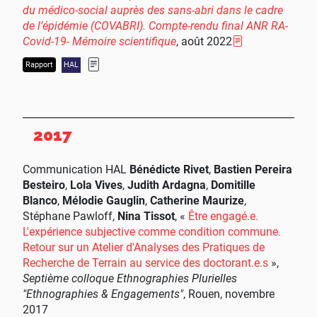
du médico-social auprès des sans-abri dans le cadre
de l’épidémie (COVABRI). Compte-rendu final ANR RA-
Covid-19- Mémoire scientifique
, août 2022
HAL
Rapport
2017
Communication
HAL
Bénédicte Rivet
,
Bastien Pereira
Besteiro
,
Lola Vives
,
Judith Ardagna
,
Domitille
Blanco
,
Mélodie Gauglin
,
Catherine Maurize
,
Stéphane Pawloff,
Nina Tissot
, «
Être engagé.e.
L'expérience subjective comme condition commune.
Retour sur un Atelier d'Analyses des Pratiques de
Recherche de Terrain au service des doctorant.e.s
»,
Septième colloque Ethnographies Plurielles
"Ethnographies & Engagements"
, Rouen, novembre
2017