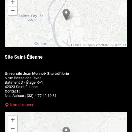
+
−
Leaflet
| ©
OpenStreetMap
©
CartoDB
Site Saint-Étienne
Université Jean Monnet- Site tréfilerie
6 rue Basse des Rives
Bâtiment D - Étage R+1
42023 Saint Étienne
Contact :
Noa Achour : (33) 4 77 42 19 81
Nous trouver
+
−