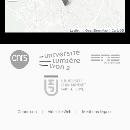
Leaflet
| ©
OpenStreetMap
©
CartoDB
Connexion
|
Aide site Web
|
Mentions légales