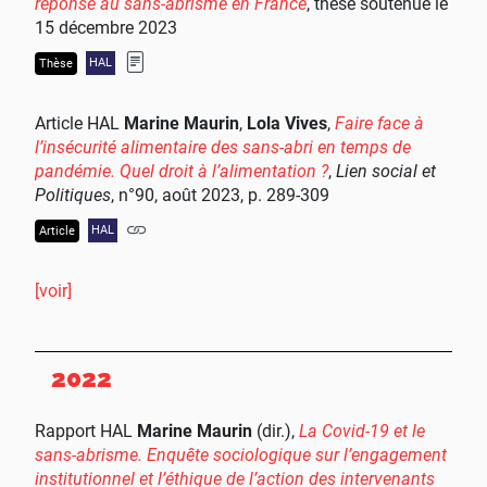
réponse au sans-abrisme en France
, thèse soutenue le
15 décembre 2023
HAL
Thèse
Article
HAL
Marine Maurin
,
Lola Vives
,
Faire face à
l’insécurité alimentaire des sans-abri en temps de
pandémie. Quel droit à l’alimentation ?
,
Lien social et
Politiques
, n°90, août 2023, p. 289-309
HAL
Article
[voir]
2022
Rapport
HAL
Marine Maurin
(dir.),
La Covid-19 et le
sans-abrisme. Enquête sociologique sur l’engagement
institutionnel et l’éthique de l’action des intervenants