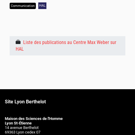
HAL
Communication
Liste des publications au Centre Max Weber sur
HAL
Site Lyon Berthelot
Maison des Sciences de l'Homme
Lyon St-Étienne
14 avenue Berthelot
69363 Lyon cedex 07