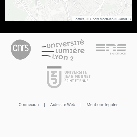
Leaflet
| ©
OpenStreetMap
©
CartoDB
Connexion
|
Aide site Web
|
Mentions légales