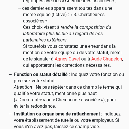
regroupés avec les «
Chercheur
·
es associé
·
s
»
;
ces dernier
·
es apparaissent tou
·
tes dans une
même équipe (fictive) : «
8. Chercheur
·
es
associé
·
es
».
Ces choix visent à
rendre la composition du
laboratoire plus lisible au regard de nos
partenaires extérieurs
.
Si toutefois vous constatez une erreur dans la
mention de votre équipe ou de votre statut, merci
de le signaler à
Agnès Cavet
ou à
Aude Chapelon
,
qui apporteront les corrections nécessaires.
Fonction ou statut détaillé
: Indiquez votre fonction ou
précisez votre statut.
Attention
: Ne pas répéter dans ce champ le terme qui
qualifie votre statut, mentionné plus haut
(«
Doctorant
·
e
» ou «
Chercheur
·
e associé
·
e
»), pour
éviter la redondance.
Institution ou organisme de rattachement
: Indiquez
votre établissement de tutelle ou votre employeur. Si
vous n’en avez pas, laissez ce champ vide.