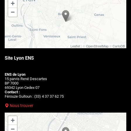
+
−
Leaflet
| ©
OpenStreetMap
©
CartoDB
Site Lyon ENS
ENS de Lyon
15 parvis René Descartes
BP 7000
69342 Lyon Cedex 07
Contact :
Férouze Guitoun : (33) 4 37 37 62 75
Nous trouver
+
−