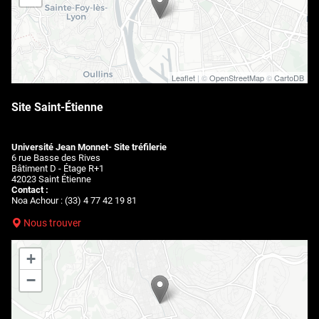
Leaflet
| ©
OpenStreetMap
©
CartoDB
Site Saint-Étienne
Université Jean Monnet- Site tréfilerie
6 rue Basse des Rives
Bâtiment D - Étage R+1
42023 Saint Étienne
Contact :
Noa Achour : (33) 4 77 42 19 81
Nous trouver
+
−