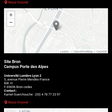
Nous trouver
+
−
Leaflet
| ©
OpenStreetMap
©
CartoDB
Site Bron
Campus Porte des Alpes
Université Lumière Lyon 2
5, avenue Pierre Mendès-France
Bât. H
F-69696 Bron cedex
Contact :
Kamel Guerchouche : (33) 4 78 77 23 97
Nous trouver